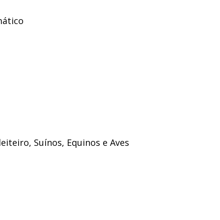
mático
eiteiro, Suínos, Equinos e Aves
os.com.br/rural1/